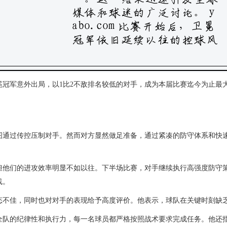
冕冠军意外出局，以1比2不敌排名较低的对手，成为本届比赛迄今为止最
图通过传控压制对手。然而对方显然做足准备，通过紧凑的防守体系和快速
但他们的进攻效率明显不如以往。下半场比赛，对手继续执行高强度防守策
线。
态不佳，同时也对对手的表现给予高度评价。他表示，球队在关键时刻缺
全队的纪律性和执行力，每一名球员都严格按照战术要求完成任务。他还