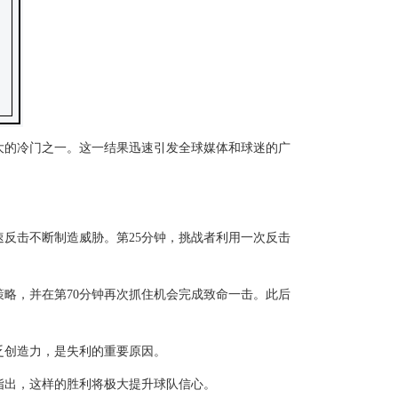
大的冷门之一。这一结果迅速引发全球媒体和球迷的广
反击不断制造威胁。第25分钟，挑战者利用一次反击
略，并在第70分钟再次抓住机会完成致命一击。此后
乏创造力，是失利的重要原因。
指出，这样的胜利将极大提升球队信心。