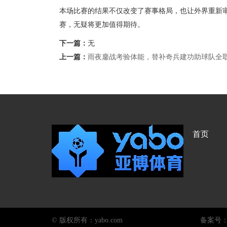
本场比赛的结果不仅改变了赛事格局，也让外界重新
赛，无疑将更加值得期待。
下一篇：
无
上一篇：
雨夜鏖战考验体能，替补奇兵建功助球队全
首页
© 版权所有：
yabo.com
备案号