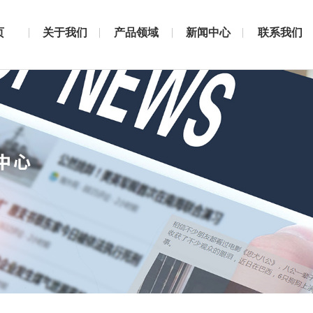
页
关于我们
产品领域
新闻中心
联系我们